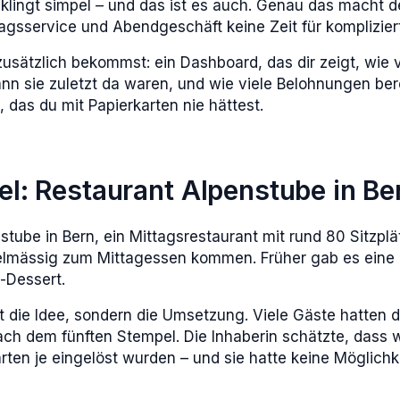
s klingt simpel – und das ist es auch. Genau das macht d
gsservice und Abendgeschäft keine Zeit für komplizier
zusätzlich bekommst: ein Dashboard, das dir zeigt, wie v
n sie zuletzt da waren, und wie viele Belohnungen bere
 das du mit Papierkarten nie hättest.
el: Restaurant Alpenstube in Be
enstube in Bern, ein Mittagsrestaurant mit rund 80 Sitzpl
lmässig zum Mittagessen kommen. Früher gab es eine 
s-Dessert.
 die Idee, sondern die Umsetzung. Viele Gäste hatten di
ach dem fünften Stempel. Die Inhaberin schätzte, dass w
en je eingelöst wurden – und sie hatte keine Möglichke