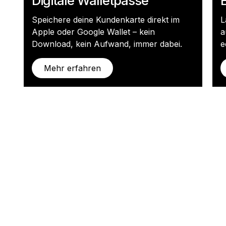
Digitale Walletpässe
Speichere deine Kundenkarte direkt im
L
Apple oder Google Wallet – kein
a
Download, kein Aufwand, immer dabei.
e
Mehr erfahren
Swiss-Founded
Nr. 1 Loyalty