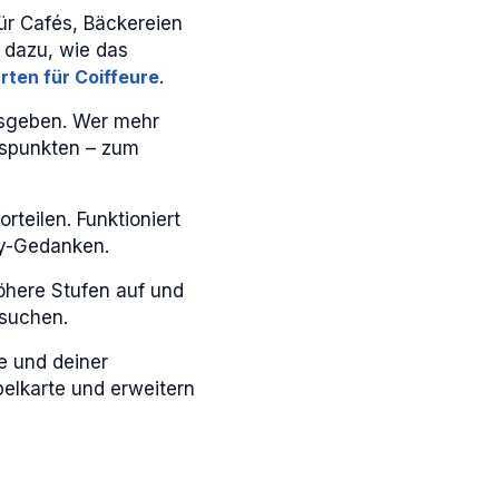
ür Cafés, Bäckereien
 dazu, wie das
rten für Coiffeure
.
usgeben. Wer mehr
eispunkten – zum
rteilen. Funktioniert
ty-Gedanken.
öhere Stufen auf und
esuchen.
e und deiner
pelkarte und erweitern