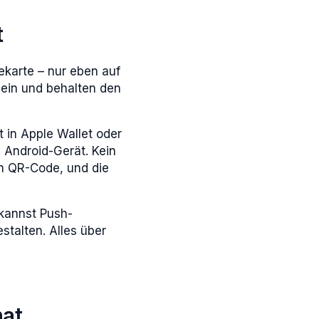
t
ekarte – nur eben auf
ein und behalten den
t in Apple Wallet oder
d Android-Gerät. Kein
en QR-Code, und die
 kannst Push-
talten. Alles über
hat