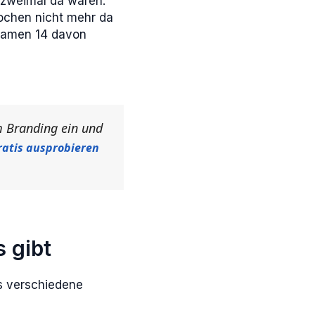
 zweimal da waren.
Wochen nicht mehr da
 kamen 14 davon
m Branding ein und
ratis ausprobieren
 gibt
es verschiedene